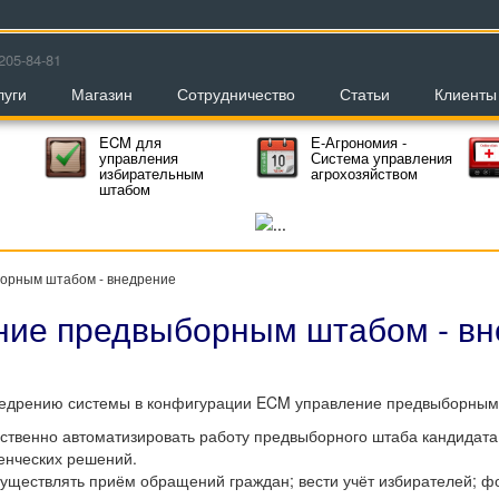
205-84-81
луги
Магазин
Сотрудничество
Статьи
Клиенты
ECM для
Е-Агрономия -
управления
Система управления
избирательным
агрохозяйством
штабом
орным штабом - внедрение
ние предвыборным штабом - вн
внедрению системы в конфигурации ECM управление предвыборным
твенно автоматизировать работу предвыборного штаба кандидата 
енческих решений.
существлять приём обращений граждан; вести учёт избирателей; ф