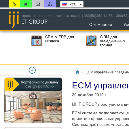
РУС
простые решения сложных задач +380(50)380-14-56 +380(63)
О компании
Ус
CRM & ERP для
CiRM для
бизнеса
объединённых
громад
Главная
ЕСМ управление предвыб
ЕСМ управле
20 декабря 2019 г.
IJI IT GROUP приступило к 
ЕСМ система позволяет сущес
принятие правильных управл
Система даёт возможность о