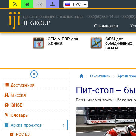
РУС
простые решения сложных задач +380(50)380-14-56 +380(63)
О компании
Ус
CRM & ERP для
CiRM для
бизнеса
объединённых
громад
Главная
О компании
Архив про
Достижения
Пит-стоп – бы
Миссия
Без шиномонтажа и балансир
QHSE
Словарь
Архив проектов
РОС БВ