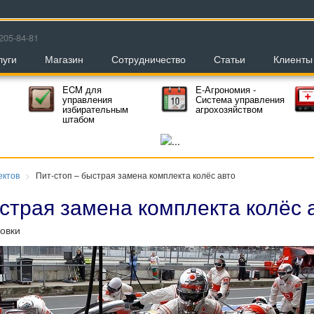
205-84-81
луги
Магазин
Сотрудничество
Статьи
Клиенты
ECM для
Е-Агрономия -
управления
Система управления
избирательным
агрохозяйством
штабом
ектов
Пит-стоп – быстрая замена комплекта колёс авто
страя замена комплекта колёс 
овки