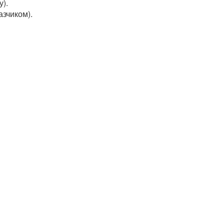
у).
азчиком).