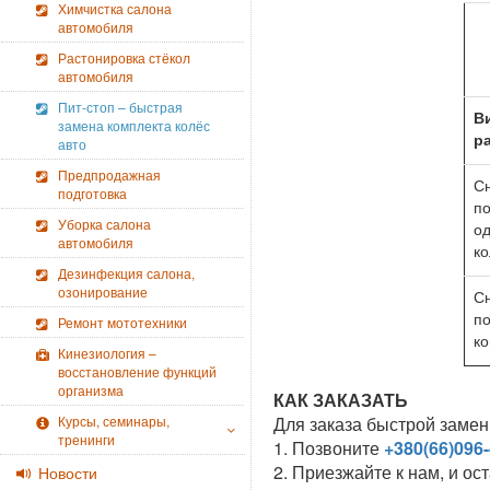
Химчистка салона
автомобиля
Растонировка стёкол
автомобиля
Пит-стоп – быстрая
В
замена комплекта колёс
р
авто
Предпродажная
Сн
подготовка
по
Уборка салона
о
автомобиля
ко
Дезинфекция салона,
озонирование
Сн
по
Ремонт мототехники
ко
Кинезиология –
восстановление функций
организма
КАК ЗАКАЗАТЬ
Курсы, семинары,
Для заказа быстрой замен
тренинги
1. Позвоните
+380(66)096-
2. Приезжайте к нам, и ос
Новости