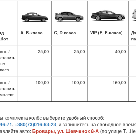
ид
A, B-класс
C, D класс
VIP (E, F-класс)
Д
абот
па
ять /
25,00
25,00
40,00
ставить
дно
лесо
ять /
100,00
100,00
160,00
ставить
мплект
ы комплекта колёс выберите удобный способ:
46-71
,
+380(73)016-63-23
, и запишитесь на свободное время
тавляйте авто:
Бровары, ул. Шевченок 8-А
(по улице Т. Ше