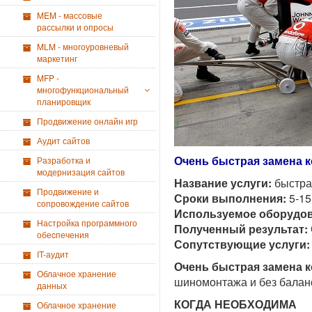
MEM - массовые
рассылки и опросы
MLM - многоуровневый
маркетинг
MFP -
многофункциональный
планировщик
Продвижение онлайн игр
Аудит сайтов
Очень быстрая замена к
Разработка и
модернизация сайтов
Название услуги:
быстрая
Продвижение и
Сроки выполнения:
5-15
сопровождение сайтов
Используемое оборудов
Настройка программного
Полученный результат:
обеcпечения
Сопутствующие услуги:
IT-аудит
Очень быстрая замена к
Облачное хранение
шиномонтажа и без балан
данных
КОГДА НЕОБХОДИМА
Облачное хранение