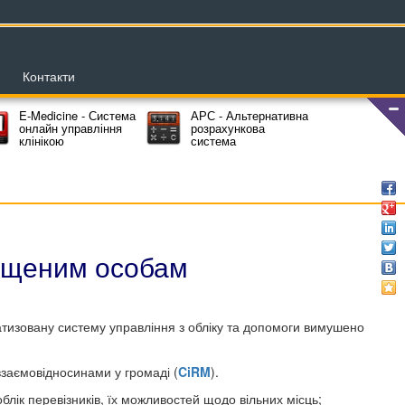
Контакти
E-Medicine - Система
АРС - Альтернативна
онлайн управління
розрахункова
клінікою
система
іщеним особам
тизовану систему управління з обліку та допомоги вимушено
взаємовідносинами у громаді (
CiRM
).
лік перевізників, їх можливостей щодо вільних місць;