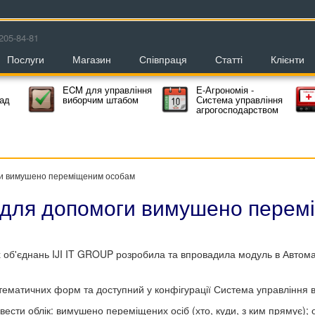
205-84-81
Послуги
Магазин
Співпраця
Статті
Клієнти
ECM для управління
Е-Агрономія -
мад
виборчим штабом
Система управління
агрогосподарством
ги вимушено переміщеним особам
 для допомоги вимушено перем
 об'єднань IJI IT GROUP розробила та впровадила модуль в Автома
тематичних форм та доступний у конфігурації Система управління 
сти облік: вимушено переміщених осіб (хто, куди, з ким прямує); об