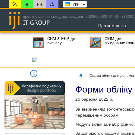
УКР
прості рішення складних завдань +380(50)380-14-56 +380(63)
Про компанію
CRM & ERP для
CiRM для
бизнесу
об`єднаних гро
Главная
Форми обліку для допомо
Форми обліку
25 березня 2022 р.
За зверненням волонтерських
перемішеним особам.
Модуль включає набір різних 
За допомогою модуля можна ве