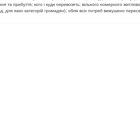
ня та прибуття; кого і куди перевозять; вільного номерного житлов
, для яких категорій громадян); облік всіх потреб вимушено пересе