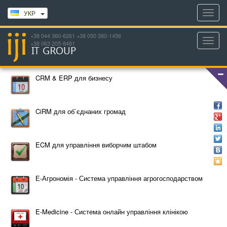
Toggl
УКР
navig
+38 044 360-6261 +38 050 380-1456
Toggl
+38 063 205-8481
navig
CRM & ERP для бизнесу
CiRM для об`єднаних громад
ECM для управління виборчим штабом
Е-Агрономія - Система управління агрогосподарством
E-Medicine - Система онлайн управління клінікою