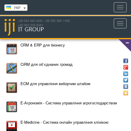
Toggl
УКР
navig
+38 044 360-6261 +38 050 380-1456
Toggl
+38 063 205-8481
navig
CRM & ERP для бизнесу
CiRM для об`єднаних громад
ECM для управління виборчим штабом
Е-Агрономія - Система управління агрогосподарством
E-Medicine - Система онлайн управління клінікою