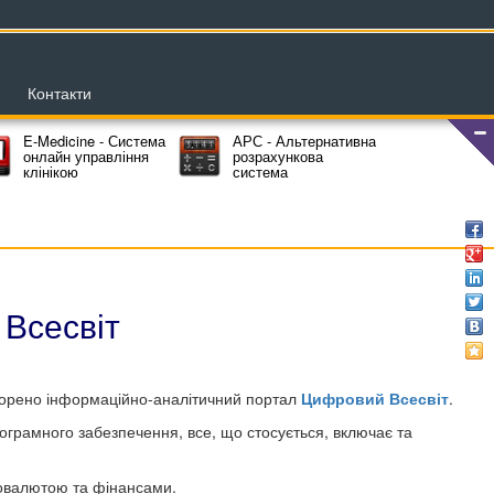
Контакти
E-Medicine - Система
АРС - Альтернативна
онлайн управління
розрахункова
клінікою
система
Всесвіт
орено інформаційно-аналітичний портал
Цифровий Всесвіт
.
ограмного забезпечення, все, що стосується, включає та
птовалютою та фінансами.