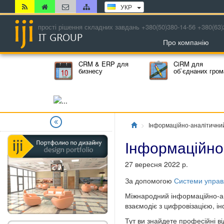
УКР
прості рішення складних завдань +380(50)380-14-56 +380(63)
Про компанію
CRM & ERP для
CiRM для
бизнесу
об`єднаних гро
Главная
Інформаційно-аналітични
Інформаційно
27 вересня 2022 р.
За допомогою
Системи управл
Міжнародний інформаційно-ана
взаємодіє з цифровізацією, і
Тут ви знайдете професійні в