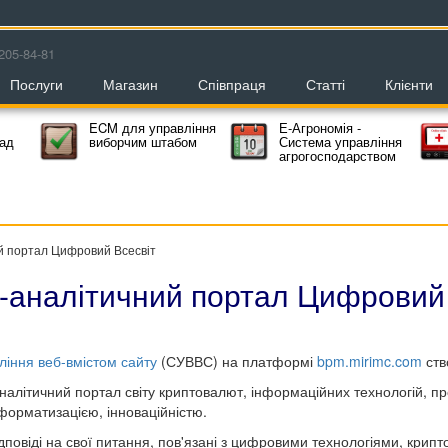
205-84-81
Послуги
Магазин
Співпраця
Статті
Клієнти
ECM для управління
Е-Агрономія -
мад
виборчим штабом
Система управління
агрогосподарством
й портал Цифровий Всесвіт
-аналітичний портал Цифровий 
іння веб-вмістом сайту
(СУВВС) на платформі
bpm.mirimc.com
ств
літичний портал світу криптовалют, інформаційних технологій, пр
нформатизацією, інноваційністю.
ідповіді на свої питання, пов'язані з цифровими технологіями, кри