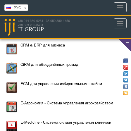
Toggl
РУС
navig
+38 044 360-6261 +38 050 380-1456
Toggl
+38 063 205-8481
navig
CRM & ERP для бизнеса
CiRM для объединённых громад
ECM для управления избирательным штабом
Е-Агрономия - Система управления агрохозяйством
E-Medicine - Система онлайн управления клиникой