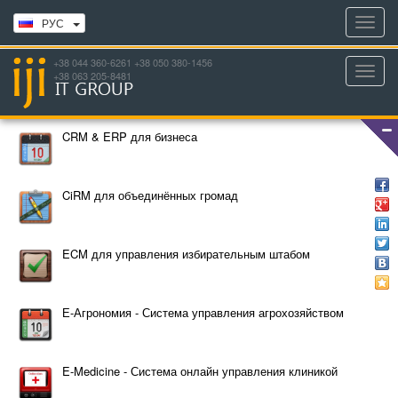
Toggl
РУС
navig
+38 044 360-6261 +38 050 380-1456
Toggl
+38 063 205-8481
navig
CRM & ERP для бизнеса
CiRM для объединённых громад
ECM для управления избирательным штабом
Е-Агрономия - Система управления агрохозяйством
E-Medicine - Система онлайн управления клиникой