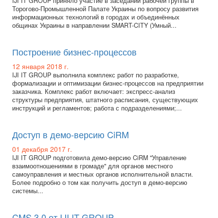
IJI IT GROUP приняло участие в заседании рабочей группы в
Торогово-Промышленной Палате Украины по вопросу развития
информационных технологий в городах и объединённых
общинах Украины в направлении SMART-CITY (Умный...
Построение бизнес-процессов
12 января 2018 г.
IJI IT GROUP выполнила комплекс работ по разработке,
формализации и оптимизации бизнес-процессов на предприятии
заказчика. Комплекс работ включает: экспресс-анализ
структуры предприятия, штатного расписания, существующих
инструкций и регламентов; работа с подразделениями;...
Доступ в демо-версию CiRM
01 декабря 2017 г.
IJI IT GROUP подготовила демо-версию CiRM "Управление
взаимоотношениями в громаде" для органов местного
самоуправления и местных органов исполнительной власти.
Более подробно о том как получить доступ в демо-версию
системы...
CMS 3.0 от IJI IT GROUP