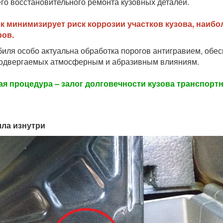
го восстановительного ремонта кузовных деталей.
ок минимизирует риск коррозии участков кузова, наи
ов.
биля особо актуальна обработка порогов антигравием, обе
подвергаемых атмосферным и абразивным влияниям.
я процедура – залог долговечности кузова транспортн
лла изнутри