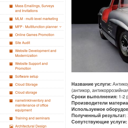
Mass Emailings, Surveys
and Invitations
MLM - multi-level marketing
MFP - Multifunction planner
Online Games Promotion
Site Audit
Website Development and
Modernization
Website Support and
Promotion
Software setup
Название услуги:
Антико
Cloud Storage
(антикор, антикоррозийна
Cloud storage
Сроки выполнения:
1-2 
namelinkInventory and
Производители материа
maintenance of office
Используемое оборудов
equipment
Полученный результат:
Training and seminars
Сопутствующие услуги:
Architectural Design