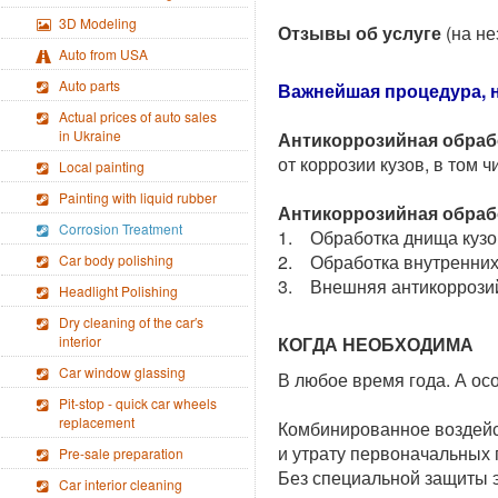
3D Modeling
Отзывы об услуге
(на не
Auto from USA
Auto parts
Важнейшая процедура, 
Actual prices of auto sales
in Ukraine
Антикоррозийная обраб
от коррозии кузов, в том 
Local painting
Painting with liquid rubber
Антикоррозийная обрабо
Corrosion Treatment
1. Обработка днища кузо
2. Обработка внутренних
Car body polishing
3. Внешняя антикоррози
Headlight Polishing
Dry cleaning of the car′s
interior
КОГДА НЕОБХОДИМА
Car window glassing
В любое время года. А ос
Pit-stop - quick car wheels
replacement
Комбинированное воздейст
и утрату первоначальных 
Pre-sale preparation
Без специальной защиты э
Car interior cleaning