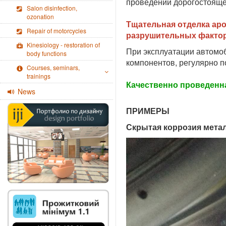
проведении дорогостояще
Salon disinfection,
ozonation
Тщательная отделка ар
Repair of motorcycles
разрушительных фактор
Kinesiology - restoration of
При эксплуатации автомо
body functions
компонентов, регулярно 
Courses, seminars,
trainings
Качественно проведенна
News
ПРИМЕРЫ
Скрытая коррозия мета