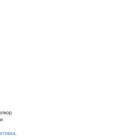
Велкор
ки
отовка
.