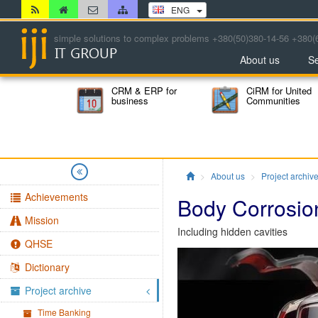
ENG
simple solutions to complex problems +380(50)380-14-56 +380(
About us
Se
CRM & ERP for
CiRM for United
business
Communities
Главная
About us
Project archiv
Achievements
Body Corrosio
Mission
Including hidden cavities
QHSE
Dictionary
Project archive
Time Banking