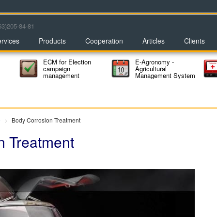
63)205-84-81
rvices
Products
Cooperation
Articles
Clients
ECM for Election
E-Agronomy -
campaign
Agricultural
management
Management System
e
Body Corrosion Treatment
n Treatment