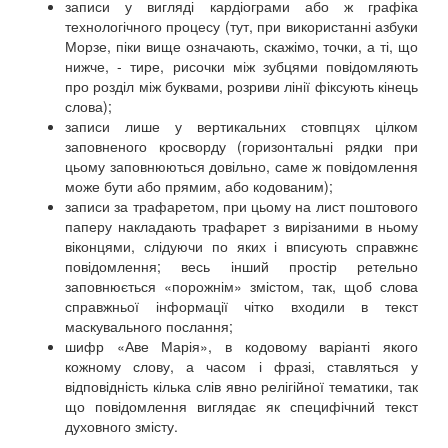
записи у вигляді кардіограми або ж графіка
технологічного процесу (тут, при використанні азбуки
Морзе, піки вище означають, скажімо, точки, а ті, що
нижче, - тире, рисочки між зубцями повідомляють
про розділ між буквами, розриви лінії фіксують кінець
слова);
записи лише у вертикальних стовпцях цілком
заповненого кросворду (горизонтальні рядки при
цьому заповнюються довільно, саме ж повідомлення
може бути або прямим, або кодованим);
записи за трафаретом, при цьому на лист поштового
паперу накладають трафарет з вирізаними в ньому
віконцями, слідуючи по яких і вписують справжнє
повідомлення; весь інший простір ретельно
заповнюється «порожнім» змістом, так, щоб слова
справжньої інформації чітко входили в текст
маскувального послання;
шифр «Аве Марія», в кодовому варіанті якого
кожному слову, а часом і фразі, ставляться у
відповідність кілька слів явно релігійної тематики, так
що повідомлення виглядає як специфічний текст
духовного змісту.