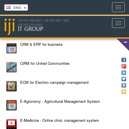
Toggl
ENG
navig
+38 044 360-6261 +38 050 380-1456
Toggl
+38 063 205-8481
navig
CRM & ERP for business
CiRM for United Communities
ECM for Election campaign management
E-Agronomy - Agricultural Management System
E-Medicine - Online clinic management system