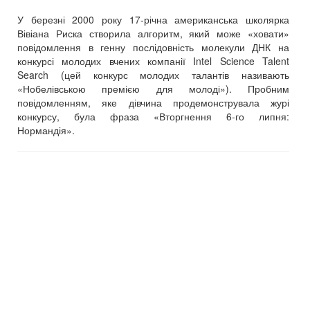
У березні 2000 року 17-річна американська школярка
Вівіана Риска створила алгоритм, який може «ховати»
повідомлення в генну послідовність молекули ДНК на
конкурсі молодих вчених компанії Intel Science Talent
Search (цей конкурс молодих талантів називають
«Нобелівською премією для молоді»). Пробним
повідомленням, яке дівчина продемонструвала журі
конкурсу, була фраза «Вторгнення 6-го липня:
Нормандія».