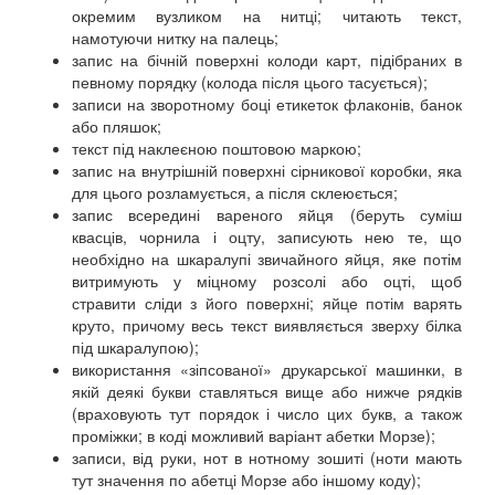
окремим вузликом на нитці; читають текст,
намотуючи нитку на палець;
запис на бічній поверхні колоди карт, підібраних в
певному порядку (колода після цього тасується);
записи на зворотному боці етикеток флаконів, банок
або пляшок;
текст під наклеєною поштовою маркою;
запис на внутрішній поверхні сірникової коробки, яка
для цього розламується, а після склеюється;
запис всередині вареного яйця (беруть суміш
квасців, чорнила і оцту, записують нею те, що
необхідно на шкаралупі звичайного яйця, яке потім
витримують у міцному розсолі або оцті, щоб
стравити сліди з його поверхні; яйце потім варять
круто, причому весь текст виявляється зверху білка
під шкаралупою);
використання «зіпсованої» друкарської машинки, в
якій деякі букви ставляться вище або нижче рядків
(враховують тут порядок і число цих букв, а також
проміжки; в коді можливий варіант абетки Морзе);
записи, від руки, нот в нотному зошиті (ноти мають
тут значення по абетці Морзе або іншому коду);