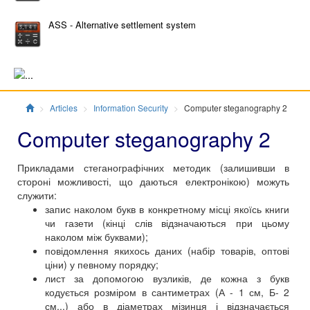
ASS - Alternative settlement system
Главная
Articles
Information Security
Computer steganography 2
Computer steganography 2
Прикладами стеганографічних методик (залишивши в
стороні можливості, що даються електронікою) можуть
служити:
запис наколом букв в конкретному місці якоїсь книги
чи газети (кінці слів відзначаються при цьому
наколом між буквами);
повідомлення якихось даних (набір товарів, оптові
ціни) у певному порядку;
лист за допомогою вузликів, де кожна з букв
кодується розміром в сантиметрах (А - 1 см, Б- 2
см...) або в діаметрах мізинця і відзначається