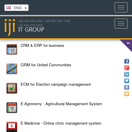
Toggl
ENG
navig
+38 044 360-6261 +38 050 380-1456
Toggl
+38 063 205-8481
navig
CRM & ERP for business
CiRM for United Communities
ECM for Election campaign management
E-Agronomy - Agricultural Management System
E-Medicine - Online clinic management system