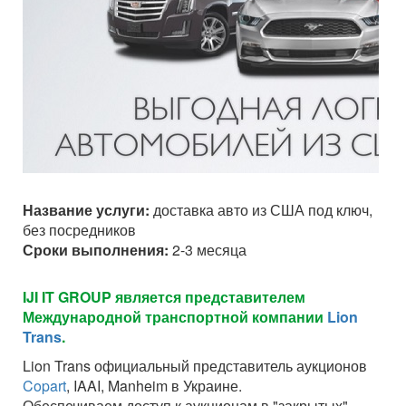
Название услуги:
доставка авто из США под ключ,
без посредников
Сроки выполнения:
2-3 месяца
IJI IT GROUP является представителем
Международной транспортной компании
Lion
Trans
.
Lion Trans официальный представитель аукционов
Copart
, IAAI, Manheim в Украине.
Обеспечиваем доступ к аукционам в "закрытых"