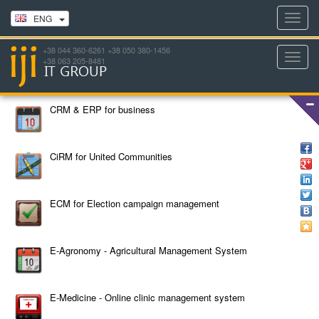
Toggl
ENG
navig
+38 044 360-6261 +38 050 380-1456
Toggl
+38 063 205-8481
navig
CRM & ERP for business
CiRM for United Communities
ECM for Election campaign management
E-Agronomy - Agricultural Management System
E-Medicine - Online clinic management system