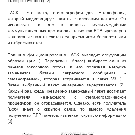
Transport Protocol) [2].
LACK - это метод стеганографии для IP-телефонии,
который модифицирует пакеты с голосовым потоком. Он
использует то, что в типовых мультимедийных
коммуникационных протоколах, таких как RTP, чрезмерно
задержаные пакеты считаются приемником бесполезными
и отбрасываются.
Принцип функционирования LACK выглядит следующим
образом (рис.1). Передатчик (Алиса) выбирает один из
пакетов голосового потока и его полезная нагрузка
заменяется битами секретного сообщения -
стеганограммой, которая встраивается в пакет V3 (1).
Затем выбранный пакет намеренно задерживается (2).
Каждый раз, когда чрезмерно задержаный пакет достигает
получателя, незнакомого с стеганографической
процедурой, он отбрасывается. Однако, если получатель
(Боб) знает о скрытой связи, то вместо удаления
полученных RTP пакетов, извлекает скрытую информацию
[3].