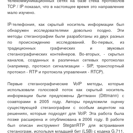
телекоммуникационных сетях на базе стека протоколов
TCP / IP показал, что в настоящее время это направление
мало изучено.
IP-телефония, как скрытый носитель информации был
обнаружен исследователями довольно поздно. Эти
методы стеганографии были разработаны из двух разных
по происхождению исследований. Во-первых, из
традиционных графических и звуковых
стеганографических контейнеров. Во-вторых, - скрытых
каналов, созданных в различных сетевых протоколах
(например, протокол сигнализации - SIP, транспортный
протокол - RTP и протокола управления - RTCP).
Первые стеганографические VoIP методы, которые
использовали голосовой поток как скрытый носитель
информации были предложены Диттманн (Dittmann) с
соавторами в 2005 году. Авторы предложили оценку
существующей стеганографии с особым акцентом на
решениях, которые подходят для VoIP. Эта работа была
позже расширена и опубликована в 2006 году. В работе
был описан инструмент SteganRTP для встраивания
стеганограм, используя младший бит (LSB) с кодека G.711.