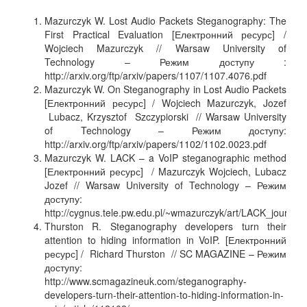
Mazurczyk W. Lost Audio Packets Steganography: The
First Practical Evaluation [Електронний ресурс] /
Wojciech Mazurczyk // Warsaw University of
Technology – Режим доступу :
http://arxiv.org/ftp/arxiv/papers/1107/1107.4076.pdf
Mazurczyk W. On Steganography in Lost Audio Packets
[Електронний ресурс] / Wojciech Mazurczyk, Jozef
Lubacz, Krzysztof Szczypiorski // Warsaw University
of Technology – Режим доступу:
http://arxiv.org/ftp/arxiv/papers/1102/1102.0023.pdf
Mazurczyk W. LACK – a VoIP steganographic method
[Електронний ресурс] / Mazurczyk Wojciech, Lubacz
Jozef // Warsaw University of Technology – Режим
доступу:
http://cygnus.tele.pw.edu.pl/~wmazurczyk/art/LACK_journal_f
Thurston R. Steganography developers turn their
attention to hiding information in VoIP. [Електронний
ресурс] / Richard Thurston // SC MAGAZINE – Режим
доступу:
http://www.scmagazineuk.com/steganography-
developers-turn-their-attention-to-hiding-information-in-