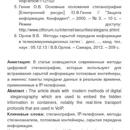
voip/article/112102/
Генне О.В. Основные положения стеганографии
[Електронний ресурс] /О.В.Генне // "Защита
информации. Конфидент". – 2000. – № 3. – 10 c. –
Режим доступу:
http://www.citforum.ru/internet/securities/stegano.shtml
Орлов В.В. Методы скрытой передачи информации
в телекоммуникационных сетях : дисс. … канд. тех.
наук : 05.12.13 / В.В.Орлов. – Самара, 2012. – 209 с.
Аннотация:
В статье освещаются современные методы
цифровой стеганографии, которые используют для
встраивания скрытой информации потоковые контейнеры,
а именно: пакеты передачи данных в реальном времени,
применяемые в IP-телефонии.
Abstract :
The article deals with modern methods of digital
steganography which are used to embed the hidden
information in containers, notably the real-time transport
protocols that are used in VoIP.
Ключевые слова:
стеганография, IP-телефония, методы
стеганоанализа, потоковые контейнеры, скрытая передача
информации.