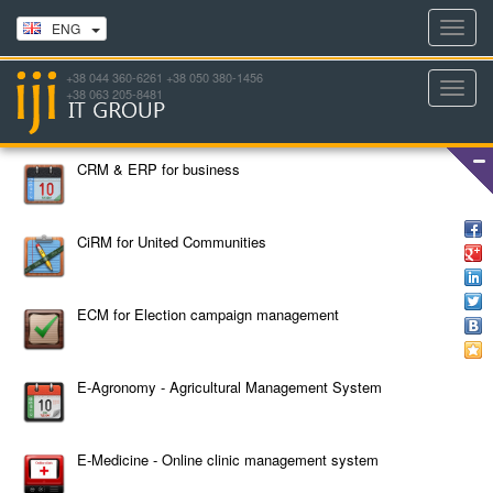
Toggl
ENG
navig
+38 044 360-6261 +38 050 380-1456
Toggl
+38 063 205-8481
navig
CRM & ERP for business
CiRM for United Communities
ECM for Election campaign management
E-Agronomy - Agricultural Management System
E-Medicine - Online clinic management system