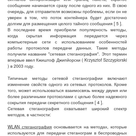
сообщение начинается сразу после одного из них. В свою
очередь, для отправителя возможны проблемы, если он не
уверен в том, что поток контейнера будет достаточно
долгим для размещения целого тайного сообщения [ 5 ].
В последнее время приобрели популярность методы,
когда скрытая информация передается через
компьютерные сети с использованием особенностей
работы протоколов передачи данных. Такие методы
получили название "сетевая стеганография". Этот термин
впервые ввел Кжиштоф Джипйорски ( Krzysztof Szczypiorski
) в 2003 году.
Типичные методы сетевой стеганографии включают
изменение свойств одного из сетевых протоколов. Кроме
того, может использоваться взаимосвязь между двумя или
более различными протоколами с целью более надежного
сокрытия передачи секретного сообщения [ 4 ].
Сетевая стеганография охватывает широкий спектр
методов, в частности:
WLAN стеганография
основывается на методах, которые
используются для передачи стеганограм в беспроводных