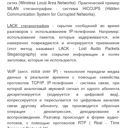
сетях (Wireless Local Area Networks). Практический пример
WLAN стеганографии - система HICCUPS (Hidden
Communication System for Corrupted Networks).
LACK стеганография
- скрытие сообщений во время
разговоров с использованием IP-телефонии. Например:
использование пакетов, которые задерживаются, или
намеренно повреждаются и игнорируются приемником
(этот метод называют LACK - Lost Audio Packets
Steganography) или сокрытие информации в полях
заголовка, которые не используются.
VoIP (англ. voice over IP) - технология передачи медиа
данных в реальном времени с помощью семейства
протоколов TCP/IP. IP-телефония - система связи, при
которой аналоговый звуковой сигнал от одного абонента
дискретизируется (кодируется в цифровой вид),
копрессируется и пересылается по цифровым каналам
связи другому абоненту, где производится обратная
операция - декомпрессия, декодирование и
воспроизведение. Разговор происходит в форме аудио-
потоков, с помощью протоколов RTP ( Real - Time