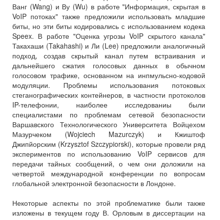
Ванг (Wang) и Ву (Wu) в работе "Информация, скрытая в
VoIP потоках" также предложили использовать младшие
биты, но эти биты кодировались с использованием кодека
Speex. В работе "Оценка угрозы VoIP скрытого канала"
Такахаши (Takahashi) и Ли (Lee) предложили аналогичный
подход, создав скрытый канал путем встраивания и
дальнейшего сжатия голосовых данных в обычном
голосовом трафике, основанном на инпмульсно-кодовой
модуляции. Проблемы использования потоковых
стеганографических контейнеров, в частности протоколов
IP-телефонии, наиболее исследованиы были
специалистами по проблемам сетевой безопасности
Варшавского Технологического Университета Войцехом
Мазурчеком (Wojciech Mazurczyk) и Кжиштоф
Джипйорским (Krzysztof Szczypiorski), которые провели ряд
экспериментов по использованию VoIP сервисов для
передачи тайных сообщений, о чем они доложили на
четвертой международной конференции по вопросам
глобальной электронной безопасности в Лондоне.
Некоторые аспекты по этой проблематике были также
изложены в текущем году В. Орловым в диссертации на