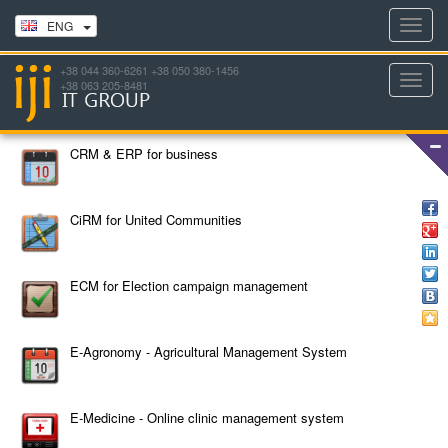
Toggl
ENG
navig
+38 044 360-6261 +38 050 380-1456
Toggl
+38 063 205-8481
navig
CRM & ERP for business
CiRM for United Communities
ECM for Election campaign management
E-Agronomy - Agricultural Management System
E-Medicine - Online clinic management system