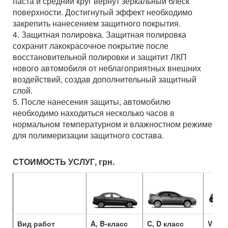
паста и средний круг вернут зеркальный блеск
поверхности. Достигнутый эффект необходимо
закрепить нанесением защитного покрытия.
4. Защитная полировка. Защитная полировка
сохранит лакокрасочное покрытие после
восстановительной полировки и защитит ЛКП
нового автомобиля от неблагоприятных внешних
воздействий, создав дополнительный защитный
слой.
5. После нанесения защиты, автомобилю
необходимо находиться несколько часов в
нормальном температурном и влажностном режиме
для полимеризации защитного состава.
СТОИМОСТЬ УСЛУГ, грн.
Вид работ
A, B-класс
C, D класс
VIP (